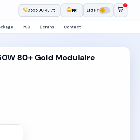
0
0555 30 43 75
FR
LIGHT
ockage
PSU
Écrans
Contact
50W 80+ Gold Modulaire