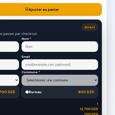
Ajouter au panier
Direct
ns passer par checkout.
Nom *
Email
Commune *
700 DZD
Bureau
400 DZD
1
12,700 DZD
700 DZD