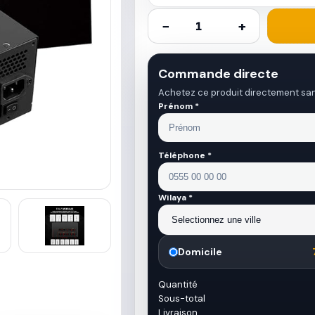
−
+
Commande directe
Achetez ce produit directement sa
Prénom *
Téléphone *
Wilaya *
Domicile
Quantité
Sous-total
Livraison