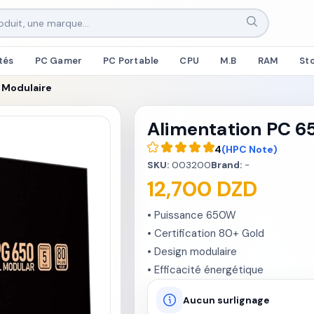
tés
PC Gamer
PC Portable
CPU
M.B
RAM
St
 Modulaire
Alimentation PC 6
4
(HPC Note)
SKU:
003200
Brand:
-
12,700 DZD
• Puissance 650W

• Certification 80+ Gold

• Design modulaire

• Efficacité énergétique
Aucun surlignage